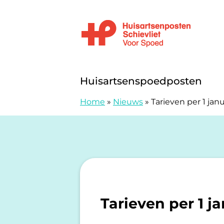
Doorgaan naar content
Huisartsenspoedpost Schievliet
Huisartsenspoedposten
Home
»
Nieuws
»
Tarieven per 1 jan
Tarieven per 1 j