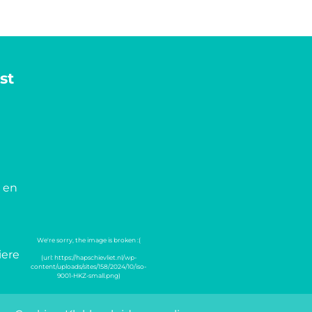
st
 en
iere
Keurmerken