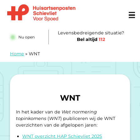
Doorgaan naar content
Huisartsenspoedpost Schievliet
Levensbedreigende situatie?
Nu open
Bel altijd
112
Home
»
WNT
WNT
In het kader van de
Wet normering
topinkomens
(
WNT
) publiceren wij de WNT
overzichten van de afgelopen jaren:
WNT overzicht HAP Schievliet 2025